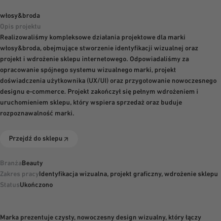
włosy&broda 
włosy&broda
Opis projektu
Realizowaliśmy kompleksowe działania projektowe dla marki
włosy&broda, obejmujące stworzenie identyfikacji wizualnej oraz
projekt i wdrożenie sklepu internetowego. Odpowiadaliśmy za
MENU
opracowanie spójnego systemu wizualnego marki, projekt
zamknij
doświadczenia użytkownika (UX/UI) oraz przygotowanie nowoczesnego
designu e-commerce. Projekt zakończył się pełnym wdrożeniem i
uruchomieniem sklepu, który wspiera sprzedaż oraz buduje
rozpoznawalność marki.
Przejdź do sklepu
Przejdź do sklepu
Branża
Beauty
Zakres pracy
Identyfikacja wizualna, projekt graficzny, wdrożenie sklepu
Status
Ukończono
Marka prezentuje czysty, nowoczesny design wizualny, który łączy