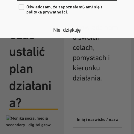
zgoda
Oświadczam, że zapoznałem(-am) się z
polityką prywatności.
(szybki kontakt)
Opowiedz nam
Nie, dziękuję
Czas
o swoich
celach,
ustalić
pomysłach i
plan
kierunku
działania.
działani
a?