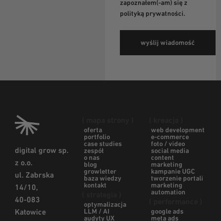
zapoznałem(-am) się z
polityką prywatności
.
( mapa strony )
( kreacja )
oferta
web development
portfolio
e-commerce
case studies
foto / video
digital grow sp.
zespół
social media
o nas
content
z o.o.
blog
marketing
growletter
kampanie UGC
ul. Zabrska
baza wiedzy
tworzenie portali
kontakt
marketing
14/10,
automation
( strategia )
40-083
( performance )
optymalizacja
LLM / AI
google ads
Katowice
audyty UX
meta ads