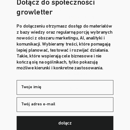
identity
development
Dołącz do społeczności
portfolio i
aukcje
zobacz, jak
growletter
tworzymy
angażując
Po dołączeniu otrzymasz dostęp do materiałów
e
z bazy wiedzy oraz regularną porcję wybranych
nowości z obszaru marketingu, AI, analityki i
doświadcz
komunikacji. Wybieramy treści, które pomagają
The Oh
visual
enia.
lepiej planować, testować i rozwijać działania.
identity
My Gosh
Takie, które wspierają cele biznesowe i nie
kończą się na ogólnikach, tylko pokazują
możliwe kierunki i konkretne zastosowania.
name
Paterns
e-
web
commerce
developme
e-mail
dołącz