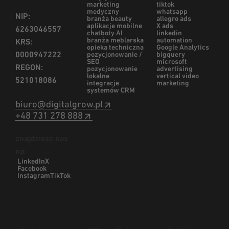
marketing
tiktok
medyczny
whatsapp
NIP:
branża beauty
allegro ads
aplikacje mobilne
X ads
6263046557
chatboty AI
linkedin
branża meblarska
automation
KRS:
opieka techniczna
Google Analytics
0000947222
pozycjonowanie /
bigquery
SEO
microsoft
REGON:
pozycjonowanie
advertising
lokalne
vertical video
521018086
integracje
marketing
systemów CRM
biuro@digitalgrow.pl
+48 731 278 888
znajdziesz nas
na:
LinkedIn
X
Facebook
Instagram
TikTok