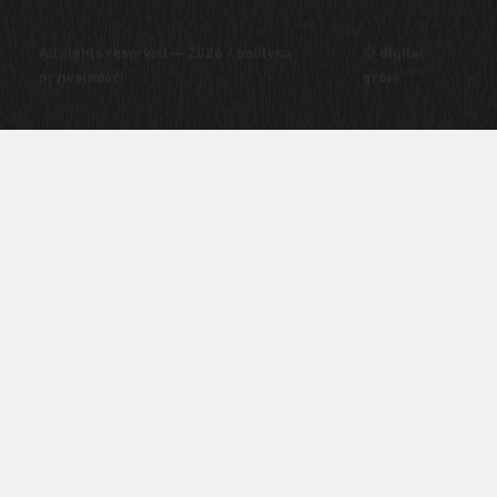
All rights reserved — 2026 /
polityka
© digital
prywatności
grow