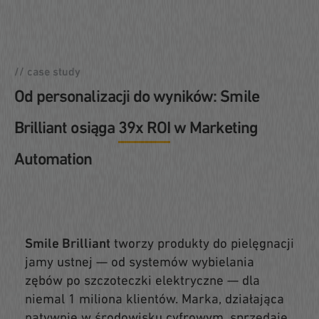
Od personaliza
MENU
zamknij
// case study
Od personalizacji do wyników: Smile
Brilliant osiąga
39x ROI
w Marketing
Automation
Smile Brilliant
tworzy produkty do pielęgnacji
jamy ustnej — od systemów wybielania
zębów po szczoteczki elektryczne — dla
niemal 1 miliona klientów. Marka, działająca
natywnie w środowisku cyfrowym, sprzedaje