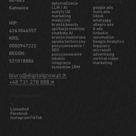
40-083
( performance )
optymalizacja
LLM / AI
google ads
Katowice
audyty UX
meta ads
marketing
tiktok
medyczny
whatsapp
NIP:
branża beauty
allegro ads
aplikacje mobilne
X ads
6263046557
chatboty AI
linkedin
branża meblarska
automation
KRS:
opieka techniczna
Google Analytics
0000947222
pozycjonowanie /
bigquery
SEO
microsoft
REGON:
pozycjonowanie
advertising
lokalne
vertical video
521018086
integracje
marketing
systemów CRM
biuro@digitalgrow.pl
+48 731 278 888
znajdziesz nas
na:
LinkedIn
X
Facebook
Instagram
TikTok