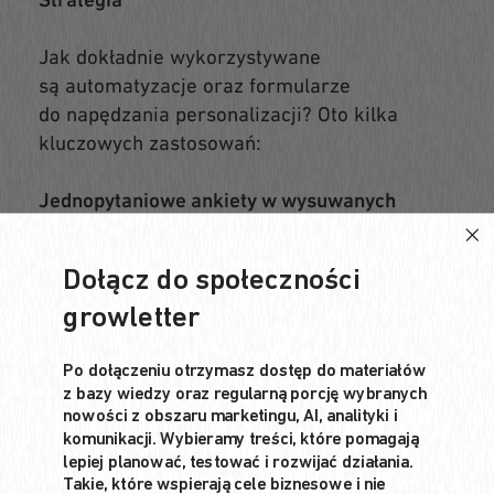
Strategia
Jak dokładnie wykorzystywane
są automatyzacje oraz formularze
do napędzania personalizacji? Oto kilka
kluczowych zastosowań:
Jednopytaniowe ankiety w wysuwanych
formularzach dla subskrybentów
Dołącz do społeczności
Po zapisaniu się do e-maili i SMS-ów
growletter
subskrybenci Smile Brilliant nadal widzą
formularze Klaviyo — tym razem w formie
Po dołączeniu otrzymasz dostęp do materiałów
wysuwanych okienek, z których każde
z bazy wiedzy oraz regularną porcję wybranych
zawiera jedno pytanie demograficzne lub
nowości z obszaru marketingu, AI, analityki i
dotyczące preferencji. Jedno z nich może
komunikacji. Wybieramy treści, które pomagają
na przykład pytać, czy klient interesuje się
lepiej planować, testować i rozwijać działania.
Takie, które wspierają cele biznesowe i nie
produktami dla dzieci albo czy zmaga się