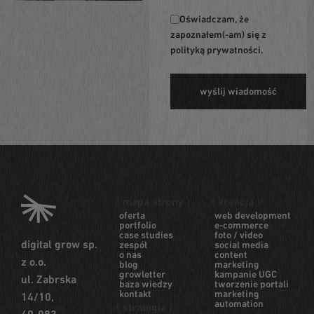
Oświadczam, że
zapoznałem(-am) się z
polityką prywatności
.
( mapa strony )
( kreacja )
oferta
web development
portfolio
e-commerce
case studies
foto / video
digital grow sp.
zespół
social media
o nas
content
z o.o.
blog
marketing
growletter
kampanie UGC
ul. Zabrska
baza wiedzy
tworzenie portali
kontakt
marketing
14/10,
automation
( strategia )