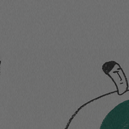
FOLIO
CASE STUDIES
BLOG
BAZA WIEDZY
GROWLETTER
O NAS
KON