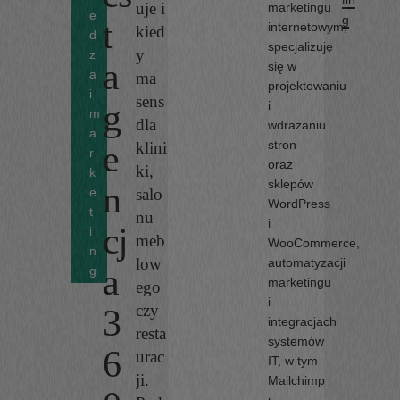
tin
uje i
marketingu
e
g
t
internetowym,
kied
d
specjalizuję
y
z
a
się w
a
ma
projektowaniu
i
sens
g
i
m
dla
wdrażaniu
a
stron
e
klini
r
oraz
ki,
k
sklepów
n
e
salo
WordPress
t
nu
i
cj
i
meb
WooCommerce,
n
low
automatyzacji
a
g
marketingu
ego
i
czy
3
integracjach
resta
systemów
6
urac
IT, w tym
ji.
Mailchimp