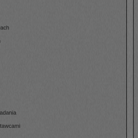
łach
m
zadania
stawcami