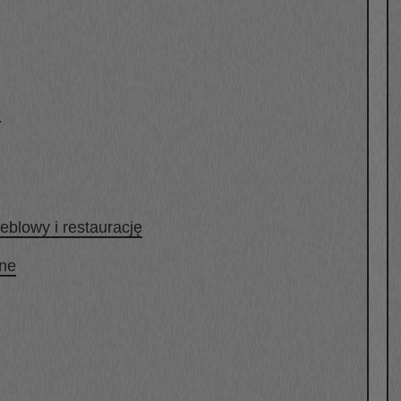
e
eblowy i restaurację
ine