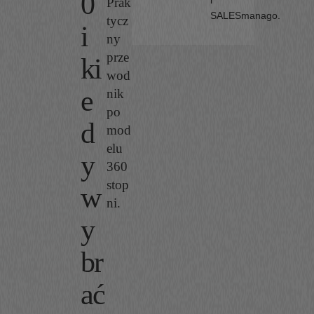
0
i
Prak
SALESmanago.
tycz
i
ny
prze
ki
wod
e
nik
po
d
mod
elu
y
360
stop
w
ni.
y
br
ać